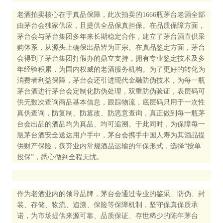
老酒拍卖核心在于真品保障，此次拍卖的1666瓶茅台老酒全部
由茅台会独家供应，且提供全品保真担保。在品质保障方面，
茅台会与茅台集团多年来长期稳定合作，建立了茅台酒直供采
购体系，从源头上确保出品皆为正宗。在真品鉴定方面，茅台
会得到了茅台集团打假办的鼎立支持，拥有专业鉴定技术及多
年经验积累，为国内权威的老酒服务机构。为了更好的转化为
消费者利益保障，茅台会还引进现代金融防伪技术，为每一瓶
茅台酒进行茅台会定制化防伪处理，双重防伪验证，表层码可
供无数次查询商品基本信息，跟踪物流，底层码只用于一次性
真伪查询，防复制、防篡改、防恶意查询，真正做到每一瓶茅
台会出品的酒品均为真品、均可追溯。于此同时，为保障每一
瓶茅台酒安全送达用户手中，茅台会携手中国人寿为其酒品提
供财产保险，摈弃业内常规酒品运输的年保形式，选择“按单
投保”，悉心做到全程无忧。
作为老酒业内的领导品牌，茅台会通过专业的鉴采、防伪、封
装、存储、物流、追溯、保险等保障机制，坚守保真保质承
诺，为市场提供来源可靠、品质保证、存世稀少的陈年茅台