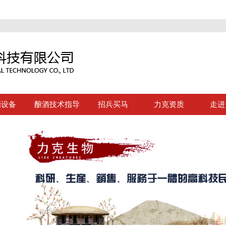
酒设备
酿酒技术指导
招兵买马
力克资质
走进