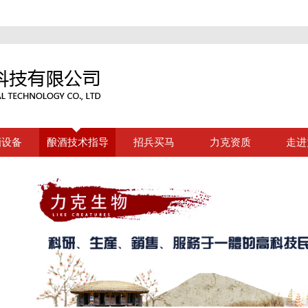
酒设备
酿酒技术指导
招兵买马
力克资质
走进